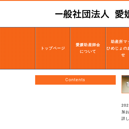
助産所マ
愛媛助産師会
トップページ
ひめじょの
について
せ
Contents
2
加
詳