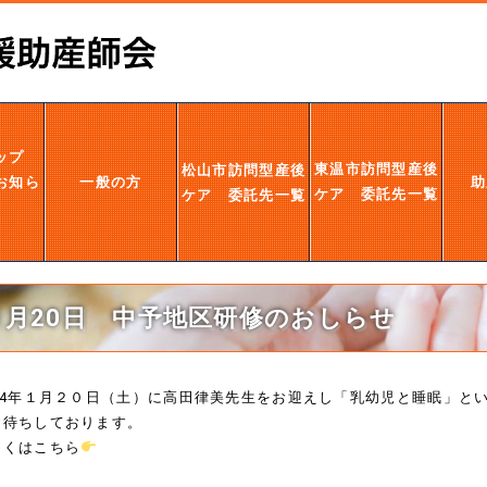
ップ
東温市訪問型産後
松山市訪問型産後
お知ら
一般の方
助
ケア 委託先一覧
ケア 委託先一覧
1月20日 中予地区研修のおしらせ
024年１月２０日（土）に高田律美先生をお迎えし「乳幼児と睡眠」と
お待ちしております。
しくはこちら