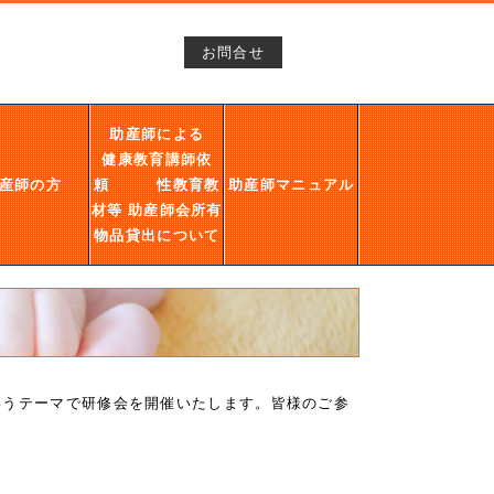
お問合せ
助産師による
健康教育講師依
産師の方
頼 性教育教
助産師マニュアル
材等 助産師会所有
物品貸出について
いうテーマで研修会を開催いたします。皆様のご参